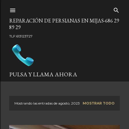
Ir al contenido principal
REPARACIÓN DE PERSIANAS EN MIJAS-686 29
89 29
TLF:613123727
PULSA Y LLAMA AHORA
Mostrando las entradas de agosto, 2023
MOSTRAR TODO
E
n